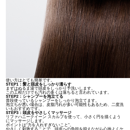
使い方はとても簡単です。
STEP1：髪と頭皮をしっかり濡らす
まずはぬるま湯で頭皮をしっかり予洗いします。
この工程だけでも汚れの多くは落ちると言われています。
STEP2：シャンプーを泡立てる
普段使っているシャンプーをしっかり泡立てます。
泡立ちが悪い場合は、皮脂汚れが多い可能性もあるため、二度洗
いもおすすめです。
STEP3：頭皮をやさしくマッサージ
リファハニークイーン スカルプを使って、小さく円を描くよう
にマッサージします。
ポイントは“力を入れすぎないこと”。
やさしく刺激することで、頭皮への負担を抑えながら心地よくケ