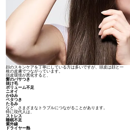
顔のスキンケアを丁寧にしている方は多いですが、頭皮は顔と一
枚の皮膚でつながっています。
頭皮環境が悪化すると、
髪のパサつき
抜け毛
ボリューム不足
ニオイ
かゆみ
ベタつき
たるみ
など、さまざまなトラブルにつながることがあります。
特に現代人は、
ストレス
睡眠不足
紫外線
ドライヤー熱