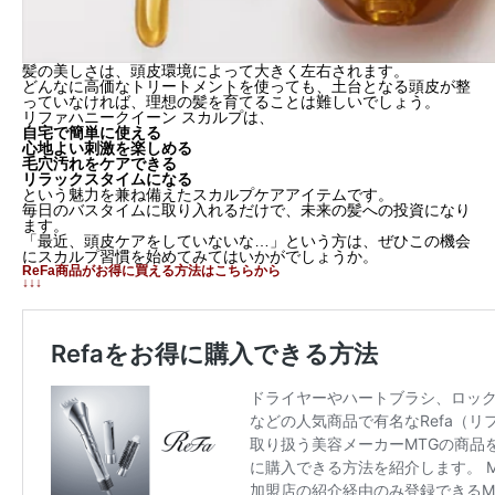
髪の美しさは、頭皮環境によって大きく左右されます。
どんなに高価なトリートメントを使っても、土台となる頭皮が整
っていなければ、理想の髪を育てることは難しいでしょう。
リファハニークイーン スカルプは、
自宅で簡単に使える
心地よい刺激を楽しめる
毛穴汚れをケアできる
リラックスタイムになる
という魅力を兼ね備えたスカルプケアアイテムです。
毎日のバスタイムに取り入れるだけで、未来の髪への投資になり
ます。
「最近、頭皮ケアをしていないな…」という方は、ぜひこの機会
にスカルプ習慣を始めてみてはいかがでしょうか。
ReFa商品がお得に買える方法はこちらから
↓↓↓