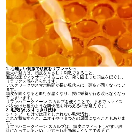
1. 心地よい刺激で頭皮をリフレッシュ
最大の魅力は、頭皮をやさしく刺激できること。
適度な圧でマッサージすることで、凝り固まった頭皮をほぐし、
リラックス感を得られます。
デスクワークやスマホ時間が長い現代人は、頭皮が固くなってい
ます。
頭皮が固くなると血行が悪くなり、髪に栄養が行き渡らなくなっ
てしまいます。
リファハニークイーン スカルプを使うことで、まるでヘッドス
パを受けた後のような爽快感を味わえるのが魅力です。
2. 毛穴汚れをすっきり洗浄
シャンプーだけでは落としきれない毛穴汚れ。
これが蓄積すると、ニオイやベタつきの原因になることもありま
す。
リファハニークイーン スカルプは、頭皮にフィットしやすい設
計になっているため、毛穴汚れを効率よくケアできます。