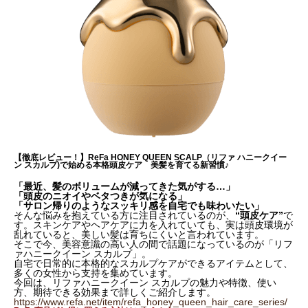
【徹底レビュー！】ReFa HONEY QUEEN SCALP（リファ ハニークイー
ン スカルプ)で始める本格頭皮ケア 美髪を育てる新習慣♪
「最近、髪のボリュームが減ってきた気がする…」
「頭皮のニオイやベタつきが気になる」
「サロン帰りのようなスッキリ感を自宅でも味わいたい」
そんな悩みを抱えている方に注目されているのが、
“頭皮ケア”
で
す。スキンケアやヘアケアに力を入れていても、実は頭皮環境が
乱れていると、美しい髪は育ちにくいと言われています。
そこで今、美容意識の高い人の間で話題になっているのが「リフ
ァハニークイーン スカルプ」。
自宅で日常的に本格的なスカルプケアができるアイテムとして、
多くの女性から支持を集めています。
今回は、リファハニークイーン スカルプの魅力や特徴、使い
方、期待できる効果まで詳しくご紹介します。
https://www.refa.net/item/refa_honey_queen_hair_care_series/