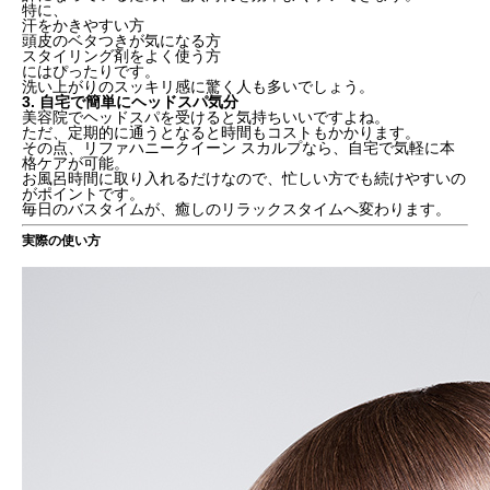
特に、
汗をかきやすい方
頭皮のベタつきが気になる方
スタイリング剤をよく使う方
にはぴったりです。
洗い上がりのスッキリ感に驚く人も多いでしょう。
3. 自宅で簡単にヘッドスパ気分
美容院でヘッドスパを受けると気持ちいいですよね。
ただ、定期的に通うとなると時間もコストもかかります。
その点、リファハニークイーン スカルプなら、自宅で気軽に本
格ケアが可能。
お風呂時間に取り入れるだけなので、忙しい方でも続けやすいの
がポイントです。
毎日のバスタイムが、癒しのリラックスタイムへ変わります。
実際の使い方